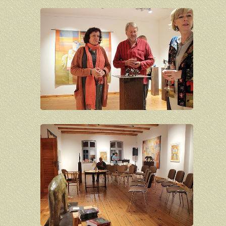
Joachim Lautenschläger
Claus Lindner
Barbara Löffler
Robert Metzkes
Barbara Müller-Kageler
Sabine Naumann
Sven Ochsenreither
Emerita Pansowová
Oscer Pioppi
Barbara Putbrese
Hans Scheib