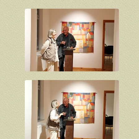
Hans-Otto Schmidt
Bernhard Schrock
Irene Sohler
Reinhard Stangl
Wiebke Steinmetz
Henry Stöcker
Manfred Strehlau
Gertraud Wendlandt
Karlheinz Wenzel
Berndt Wilde
Kontakt
Impressum