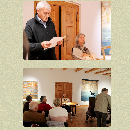
Peter Herrmann
Inge Heuwold
Annelise Hoge
Andreas Homberg
Joachim John
Günter Kaden
Rainer Kessel
Bernd Kommnick
Ingo Kraft
Gudrun Kühne
Michael Lange