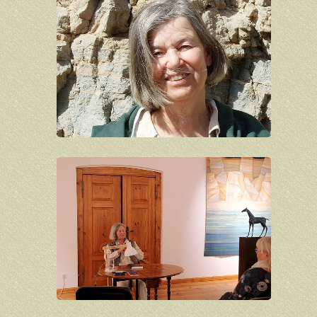
Rainer Fest
Inge Flierl
Marco Flierl
Friedrich-Wilhelm Fretwurst
Antje Fretwurst-Colberg
Gerd Frick
Wolfgang Friedrich
Hans-Hendrik Grimmling
Sylvia Hagen
Rosa Hentrich
Volker Henze