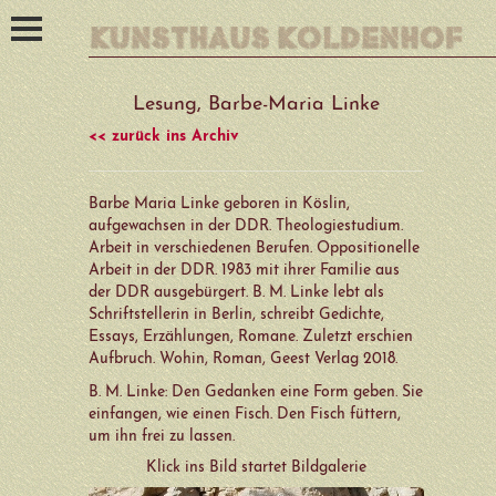
Start
Lesung, Barbe-Maria Linke
<< zurück ins Archiv
Angebot
Barbe Maria Linke geboren in Köslin,
Künstler_innen der Galerie
aufgewachsen in der DDR. Theologiestudium.
Arbeit in verschiedenen Berufen. Oppositionelle
Kedron Barrett
Arbeit in der DDR. 1983 mit ihrer Familie aus
der DDR ausgebürgert. B. M. Linke lebt als
Gertraude Bauer
Schriftstellerin in Berlin, schreibt Gedichte,
Essays, Erzählungen, Romane. Zuletzt erschien
Falko Behrendt
Aufbruch. Wohin, Roman, Geest Verlag 2018.
Marguerite Blume-Cárdenas
B. M. Linke: Den Gedanken eine Form geben. Sie
einfangen, wie einen Fisch. Den Fisch füttern,
Inga Carrière
um ihn frei zu lassen.
Klick ins Bild startet Bildgalerie
Sonja Eschefeld